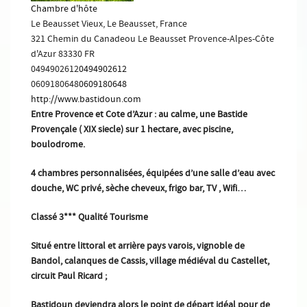
Chambre d'hôte
Le Beausset Vieux, Le Beausset, France
321 Chemin du Canadeou
Le Beausset
Provence-Alpes-Côte
d'Azur
83330
FR
0494902612
0494902612
0609180648
0609180648
http://www.bastidoun.com
Entre Provence et Cote d’Azur : au calme, une Bastide
Provençale ( XIX siecle) sur 1 hectare, avec piscine,
boulodrome.
4 chambres personnalisées, équipées d’une salle d’eau avec
douche, WC privé, sèche cheveux, frigo bar, TV , Wifi…
Classé 3*** Qualité Tourisme
Situé entre littoral et arrière pays varois, vignoble de
Bandol, calanques de Cassis, village médiéval du Castellet,
circuit Paul Ricard ;
Bastidoun deviendra alors le point de départ idéal pour de