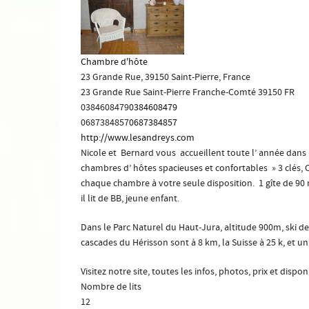
Chambre d'hôte
23 Grande Rue, 39150 Saint-Pierre, France
23 Grande Rue
Saint-Pierre
Franche-Comté
39150
FR
0384608479
0384608479
0687384857
0687384857
http://www.lesandreys.com
Nicole et Bernard vous accueillent toute l’ année dans l
chambres d’ hôtes spacieuses et confortables » 3 clés, 
chaque chambre à votre seule disposition. 1 gîte de 90
il lit de BB, jeune enfant.
Dans le Parc Naturel du Haut-Jura, altitude 900m, ski d
cascades du Hérisson sont à 8 km, la Suisse à 25 k, et 
Visitez notre site, toutes les infos, photos, prix et dispo
Nombre de lits
12