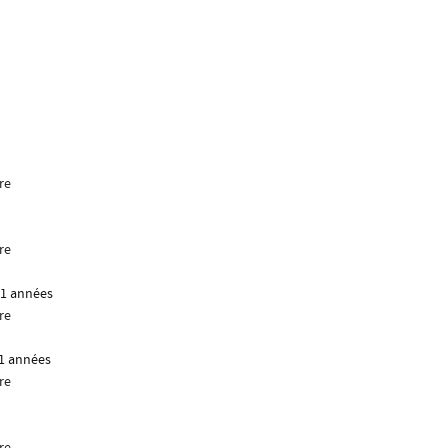
re
re
 11 années
re
11 années
re
re