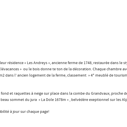
eur résidence « Les Andreys », ancienne ferme de 1748, restaurée dans le sty
Clévacances » ou le bois donne te ton de la décoration. Chaque chambre avec
 m2 dans l’ ancien logement de la ferme, classement » 4* meublé de tourism
e fond et raquettes à neige sur place dans la combe du Grandvaux, proche de 
un beau sommet du jura » La Dole 1678m » , belvédère exeptionnel sur les Al
nibilité à jour sur chaque page!