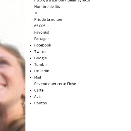
http://www.moulindelimayrac.fr
Nombre de lits
10
Prix de la nuitée
65.00€
Favori(s)
Partager
Facebook
Twitter
Google+
Tumblr
LinkedIn
Mail
Revendiquer cette Fiche
Carte
Avis
Photos