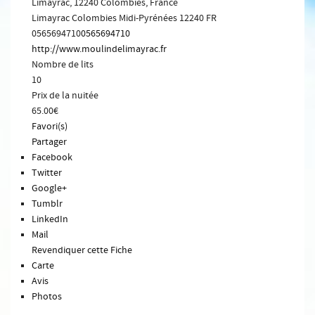
Limayrac, 12240 Colombies, France
Limayrac
Colombies
Midi-Pyrénées
12240
FR
0565694710
0565694710
http://www.moulindelimayrac.fr
Nombre de lits
10
Prix de la nuitée
65.00€
Favori(s)
Partager
Facebook
Twitter
Google+
Tumblr
LinkedIn
Mail
Revendiquer cette Fiche
Carte
Avis
Photos