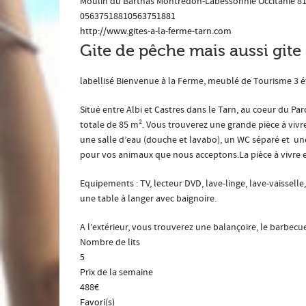
Moulin du Barthas
Montredon-Labessonnié
Occitanie
8
0563751881
0563751881
http://www.gites-a-la-ferme-tarn.com
Gite de pêche mais aussi gite 
labellisé Bienvenue à la Ferme, meublé de Tourisme 3 
Situé entre Albi et Castres dans le Tarn, au coeur du Pa
totale de 85 m². Vous trouverez une grande pièce à vivre
une salle d’eau (douche et lavabo), un WC séparé et une
pour vos animaux que nous acceptons.La pièce à vivre est
Equipements : TV, lecteur DVD, lave-linge, lave-vaisselle
une table à langer avec baignoire.
A l’extérieur, vous trouverez une balançoire, le barbecue,
Nombre de lits
5
Prix de la semaine
488€
Favori(s)