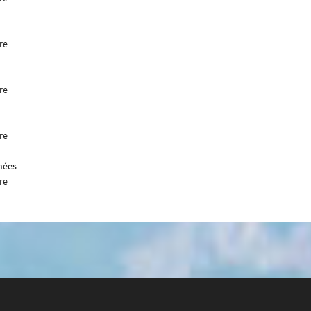
re
re
re
nnées
re