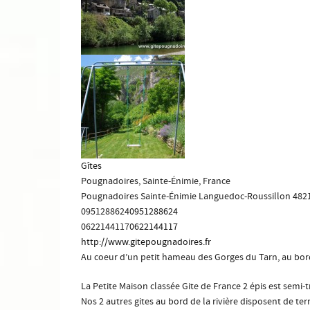
Gîtes
Pougnadoires, Sainte-Énimie, France
Pougnadoires
Sainte-Énimie
Languedoc-Roussillon
482
0951288624
0951288624
0622144117
0622144117
http://www.gitepougnadoires.fr
Au coeur d’un petit hameau des Gorges du Tarn, au bord
La Petite Maison classée Gite de France 2 épis est semi-t
Nos 2 autres gites au bord de la rivière disposent de te