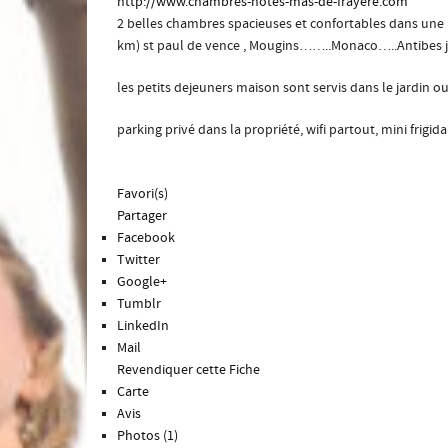
http://www.chambres-hotes-mas-de-frayere.com
2 belles chambres spacieuses et confortables dans une ma
km) st paul de vence , Mougins……..Monaco…..Antibes j
les petits dejeuners maison sont servis dans le jardin ou
parking privé dans la propriété, wifi partout, mini frigi
Favori(s)
Partager
Facebook
Twitter
Google+
Tumblr
LinkedIn
Mail
Revendiquer cette Fiche
Carte
Avis
Photos (1)