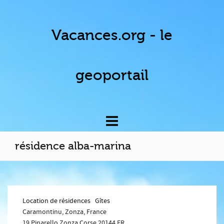
Vacances.org - le
geoportail
résidence alba-marina
Location de résidences
Gîtes
Caramontinu, Zonza, France
19 Pinarello
Zonza
Corse
20144
FR