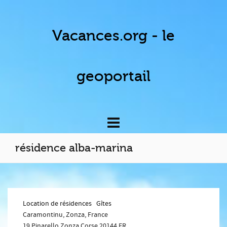
Vacances.org - le
geoportail
résidence alba-marina
Location de résidences
Gîtes
Caramontinu, Zonza, France
19 Pinarello
Zonza
Corse
20144
FR